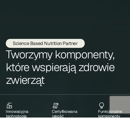
Science Based Nutrition Partner
Tworzymy komponenty,
które wspierają zdrowie
zwierząt
Innowacyjna
Certyfikowana
Funkcjonalne
technologia
jakość
komponenty
paszowe