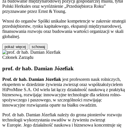
za budowanie międzynarodowej pozycji gospodarczej miasta, tytuł
Polski Herkules oraz wyróżnienie „Przedsiębiorca Roku”
przyznawane przez
Ernst & Young
.
Wnosi do organów Spółki unikalne kompetencje w zakresie strategii
przedsiębiorstw, rynku kapitałowego, ekspansji międzynarodowej,
finansowania rozwoju oraz budowania wartości organizacji w skali
globalnej.
pokaż więcej
schowaj
Członek Zarządu
prof. dr hab. Damian Józefiak
Prof. dr hab. Damian Józefiak
jest profesorem nauk rolniczych,
ekspertem w dziedzinie żywienia zwierząt oraz współzałożycielem
HiProMine S.A. Od wielu lat łączy działalność naukową z praktyką
biznesową, rozwijając innowacyjne technologie dla sektora rolno-
spożywczego i paszowego, w szczególności rozwijając
innowacyjne rozwiązania oparte na białku owadzim.
Prof. dr hab. Damian Józefiak należy do grona pionierów rozwoju
technologii wykorzystania owadów w żywieniu zwierząt
w Europie. Jego działalność naukowa i biznesowa koncentruje się