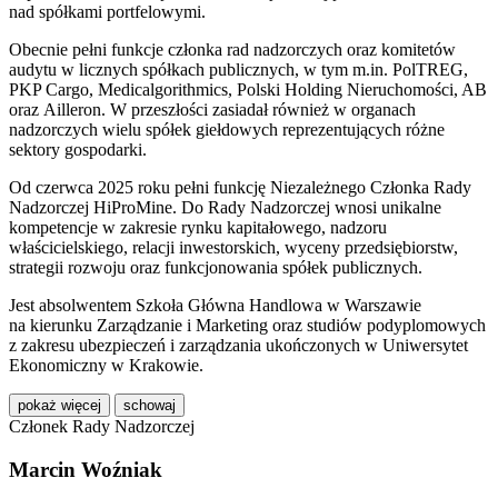
nad spółkami portfelowymi.
Obecnie pełni funkcje członka rad nadzorczych oraz komitetów
audytu w licznych spółkach publicznych, w tym m.in.
PolTREG
,
PKP Cargo
,
Medicalgorithmics
,
Polski Holding Nieruchomości
,
AB
oraz
Ailleron
. W przeszłości zasiadał również w organach
nadzorczych wielu spółek giełdowych reprezentujących różne
sektory gospodarki.
Od czerwca 2025 roku pełni funkcję Niezależnego Członka Rady
Nadzorczej
HiProMine
. Do Rady Nadzorczej wnosi unikalne
kompetencje w zakresie rynku kapitałowego, nadzoru
właścicielskiego, relacji inwestorskich, wyceny przedsiębiorstw,
strategii rozwoju oraz funkcjonowania spółek publicznych.
Jest absolwentem
Szkoła Główna Handlowa w Warszawie
na kierunku Zarządzanie i Marketing oraz studiów podyplomowych
z zakresu ubezpieczeń i zarządzania ukończonych w
Uniwersytet
Ekonomiczny w Krakowie
.
pokaż więcej
schowaj
Członek Rady Nadzorczej
Marcin Woźniak