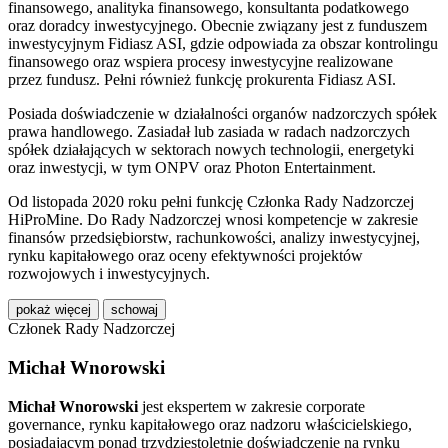
finansowego, analityka finansowego, konsultanta podatkowego
oraz doradcy inwestycyjnego. Obecnie związany jest z funduszem
inwestycyjnym Fidiasz ASI, gdzie odpowiada za obszar kontrolingu
finansowego oraz wspiera procesy inwestycyjne realizowane
przez fundusz. Pełni również funkcję prokurenta
Fidiasz ASI
.
Posiada doświadczenie w działalności organów nadzorczych spółek
prawa handlowego. Zasiadał lub zasiada w radach nadzorczych
spółek działających w sektorach nowych technologii, energetyki
oraz inwestycji, w tym
ONPV
oraz
Photon Entertainment
.
Od listopada 2020 roku pełni funkcję Członka Rady Nadzorczej
HiProMine
. Do Rady Nadzorczej wnosi kompetencje w zakresie
finansów przedsiębiorstw, rachunkowości, analizy inwestycyjnej,
rynku kapitałowego oraz oceny efektywności projektów
rozwojowych i inwestycyjnych.
pokaż więcej
schowaj
Członek Rady Nadzorczej
Michał Wnorowski
Michał Wnorowski
jest ekspertem w zakresie corporate
governance, rynku kapitałowego oraz nadzoru właścicielskiego,
posiadającym ponad trzydziestoletnie doświadczenie na rynku