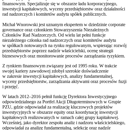
finansowym. Specjalizuje się w obszarze ładu korporacyjnego,
inwestycji kapitałowych, wyceny przedsiębiorstw oraz działalności
rad nadzorczych i komitetów audytu spółek publicznych.
Michał Wnorowski jest uznanym ekspertem w dziedzinie corporate
governance oraz członkiem Stowarzyszenia Niezależnych
Członków Rad Nadzorczych. Od wielu lat pełni funkcje
niezależnego członka rad nadzorczych oraz komitetów audytu
w spółkach notowanych na rynku regulowanym, wspierając rozwój
przedsiębiorstw poprzez nadzór właścicielski, ocenę strategii
biznesowych oraz monitorowanie procesów zarządzania ryzykiem.
Z rynkiem finansowym związany jest od 1995 roku. W trakcie
swojej kariery zawodowej zdobył szerokie doświadczenie
w zakresie inwestycji kapitałowych, analizy fundamentalnej,
wyceny przedsiębiorstw, zarządzania aktywami oraz procesów fuzji
i przejęć.
W latach 2012–2016 pełnił funkcję Dyrektora Inwestycyjnego
odpowiedzialnego za Portfel Akcji Długoterminowych w Grupie
PZU, gdzie odpowiadał za realizację kluczowych projektów
inwestycyjnych w obszarze equity oraz koordynację inwestycji
kapitałowych realizowanych w ramach całej grupy kapitałowej.
Wcześniej, jako dyrektor zespołu analiz i nadzoru właścicielskiego,
odpowiadał za analizę fundamentalną, selekcję oraz nadzór