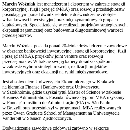
Marcin Woźniak
jest menedżerem i ekspertem w zakresie strategii
korporacyjnej, fuzji i przejęć (M&A) oraz rozwoju przedsiębiorstw,
posiadającym ponad dwudziestoletnie doświadczenie zdobyte
w bankowości inwestycyjnej oraz międzynarodowych grupach
kapitałowych. Specjalizuje się w realizacji projektów strategicznych,
ekspansji zagranicznej oraz budowaniu długoterminowej wartości
przedsiębiorstw.
Marcin Woźniak posiada ponad 20-letnie doświadczenie zawodowe
w obszarze bankowości inwestycyjnej, strategii korporacyjnej, fuzji
i przejęć (M&A), projektów joint venture oraz rozwoju
przedsiębiorstw. W trakcie swojej kariery doradzał spółkom
w zakresie wyboru strategii rozwoju, realizacji projektów
inwestycyjnych oraz ekspansji na rynki międzynarodowe.
Jest absolwentem Uniwersytetu Ekonomicznego w Krakowie
na kierunku Finanse i Bankowość oraz Uniwersytetu
w Sztokholmie, gdzie uzyskał tytuł Master of Science w zakresie
Business Administration. Posiada również dyplom MBA uzyskany
w Fundação Instituto de Administração (FIA) w São Paulo
w Brazylii oraz uczestniczył w programach MBA realizowanych
przez Owen Graduate School of Management na Uniwersytecie
Vanderbilt w Stanach Zjednoczonych.
Doświadczenie zawodowe zdobywał zarówno w sektorze