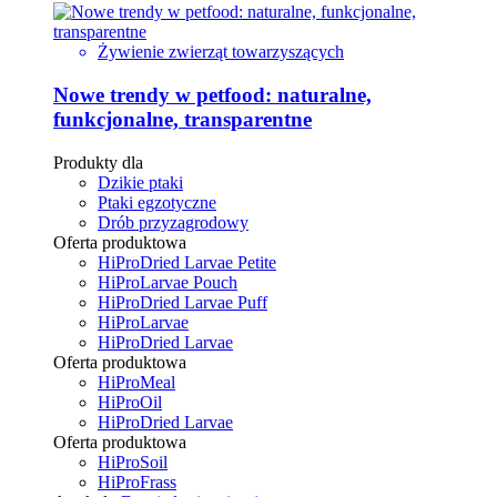
Żywienie zwierząt towarzyszących
Nowe trendy w petfood: naturalne,
funkcjonalne, transparentne
Produkty dla
Dzikie ptaki
Ptaki egzotyczne
Drób przyzagrodowy
Oferta produktowa
HiProDried Larvae Petite
HiProLarvae Pouch
HiProDried Larvae Puff
HiProLarvae
HiProDried Larvae
Oferta produktowa
HiProMeal
HiProOil
HiProDried Larvae
Oferta produktowa
HiProSoil
HiProFrass