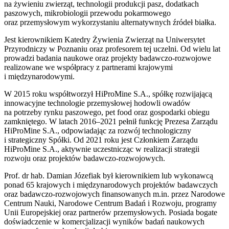
na żywieniu zwierząt, technologii produkcji pasz, dodatkach
paszowych, mikrobiologii przewodu pokarmowego
oraz przemysłowym wykorzystaniu alternatywnych źródeł białka.
Jest kierownikiem Katedry Żywienia Zwierząt na
Uniwersytet
Przyrodniczy w Poznaniu
oraz profesorem tej uczelni. Od wielu lat
prowadzi badania naukowe oraz projekty badawczo-rozwojowe
realizowane we współpracy z partnerami krajowymi
i międzynarodowymi.
W 2015 roku współtworzył HiProMine S.A., spółkę rozwijającą
innowacyjne technologie przemysłowej hodowli owadów
na potrzeby rynku paszowego, pet food oraz gospodarki obiegu
zamkniętego. W latach 2016–2021 pełnił funkcję Prezesa Zarządu
HiProMine S.A., odpowiadając za rozwój technologiczny
i strategiczny Spółki. Od 2021 roku jest Członkiem Zarządu
HiProMine S.A., aktywnie uczestnicząc w realizacji strategii
rozwoju oraz projektów badawczo-rozwojowych.
Prof. dr hab. Damian Józefiak był kierownikiem lub wykonawcą
ponad 65 krajowych i międzynarodowych projektów badawczych
oraz badawczo-rozwojowych finansowanych m.in. przez Narodowe
Centrum Nauki, Narodowe Centrum Badań i Rozwoju, programy
Unii Europejskiej oraz partnerów przemysłowych. Posiada bogate
doświadczenie w komercjalizacji wyników badań naukowych