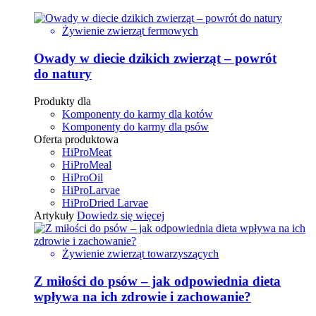
Żywienie zwierząt fermowych
Owady w diecie dzikich zwierząt – powrót
do natury
Produkty dla
Komponenty do karmy dla kotów
Komponenty do karmy dla psów
Oferta produktowa
HiProMeat
HiProMeal
HiProOil
HiProLarvae
HiProDried Larvae
Artykuły
Dowiedz się więcej
Żywienie zwierząt towarzyszących
Z miłości do psów – jak odpowiednia dieta
wpływa na ich zdrowie i zachowanie?