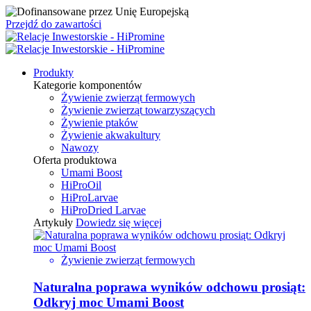
Przejdź do zawartości
Produkty
Kategorie komponentów
Żywienie zwierząt fermowych
Żywienie zwierząt towarzyszących
Żywienie ptaków
Żywienie akwakultury
Nawozy
Oferta produktowa
Umami Boost
HiProOil
HiProLarvae
HiProDried Larvae
Artykuły
Dowiedz się więcej
Żywienie zwierząt fermowych
Naturalna poprawa wyników odchowu prosiąt:
Odkryj moc Umami Boost