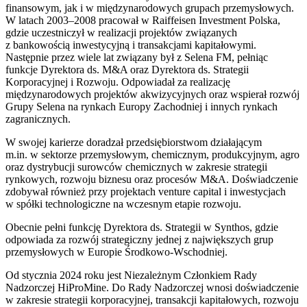
finansowym, jak i w międzynarodowych grupach przemysłowych.
W latach 2003–2008 pracował w
Raiffeisen Investment Polska
,
gdzie uczestniczył w realizacji projektów związanych
z bankowością inwestycyjną i transakcjami kapitałowymi.
Następnie przez wiele lat związany był z
Selena FM
, pełniąc
funkcje Dyrektora ds. M&A oraz Dyrektora ds. Strategii
Korporacyjnej i Rozwoju. Odpowiadał za realizację
międzynarodowych projektów akwizycyjnych oraz wspierał rozwój
Grupy Selena na rynkach Europy Zachodniej i innych rynkach
zagranicznych.
W swojej karierze doradzał przedsiębiorstwom działającym
m.in. w sektorze przemysłowym, chemicznym, produkcyjnym, agro
oraz dystrybucji surowców chemicznych w zakresie strategii
rynkowych, rozwoju biznesu oraz procesów M&A. Doświadczenie
zdobywał również przy projektach venture capital i inwestycjach
w spółki technologiczne na wczesnym etapie rozwoju.
Obecnie pełni funkcję Dyrektora ds. Strategii w
Synthos
, gdzie
odpowiada za rozwój strategiczny jednej z największych grup
przemysłowych w Europie Środkowo-Wschodniej.
Od stycznia 2024 roku jest Niezależnym Członkiem Rady
Nadzorczej
HiProMine
. Do Rady Nadzorczej wnosi doświadczenie
w zakresie strategii korporacyjnej, transakcji kapitałowych, rozwoju