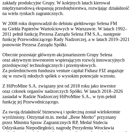
zakłady produkcyjne Grupy. W kolejnych latach kierował
międzynarodową ekspansją przedsiębiorstwa, rozwijając działalność
na wielu rynkach zagranicznych.
W 2008 roku doprowadził do debiutu giełdowego
Selena FM
na
Giełda Papierów Wartościowych w Warszawie
. W latach 1992–
2011 pełnił funkcję Prezesa Zarządu Selena FM S.A., następnie
funkcję Przewodniczącego Rady Nadzorczej, a w latach 2019–2021
ponownie Prezesa Zarządu Spółki.
Obecnie pozostaje głównym akcjonariuszem Grupy Selena
oraz aktywnym inwestorem wspierającym rozwój innowacyjnych
przedsięwzięć technologicznych i przemysłowych.
Za pośrednictwem funduszu venture capital Fidiasz FIZ angażuje
się w rozwój młodych spółek o wysokim potencjale wzrostu.
Z HiProMine S.A. związany jest od 2018 roku jako inwestor
oraz członek organów nadzorczych Spółki. W latach 2018–2026
zasiadał w Radzie Nadzorczej HiProMine S.A., w tym pełnił
funkcję jej Przewodniczącego.
Za swoją działalność biznesową i społeczną został wielokrotnie
wyróżniony. Otrzymał m.in. medal „Bene Merito” przyznany
przez Ministra Spraw Zagranicznych RP, Medal Stulecia
Odzyskania Niepodległości, nagrodę Prezydenta Wrocławia