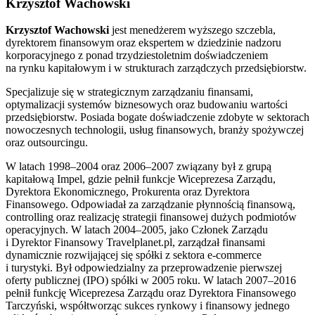
Krzysztof Wachowski
Krzysztof Wachowski
jest menedżerem wyższego szczebla,
dyrektorem finansowym oraz ekspertem w dziedzinie nadzoru
korporacyjnego z ponad trzydziestoletnim doświadczeniem
na rynku kapitałowym i w strukturach zarządczych przedsiębiorstw.
Specjalizuje się w strategicznym zarządzaniu finansami,
optymalizacji systemów biznesowych oraz budowaniu wartości
przedsiębiorstw. Posiada bogate doświadczenie zdobyte w sektorach
nowoczesnych technologii, usług finansowych, branży spożywczej
oraz outsourcingu.
W latach 1998–2004 oraz 2006–2007 związany był z grupą
kapitałową
Impel
, gdzie pełnił funkcje Wiceprezesa Zarządu,
Dyrektora Ekonomicznego, Prokurenta oraz Dyrektora
Finansowego. Odpowiadał za zarządzanie płynnością finansową,
controlling oraz realizację strategii finansowej dużych podmiotów
operacyjnych. W latach 2004–2005, jako Członek Zarządu
i Dyrektor Finansowy
Travelplanet.pl
, zarządzał finansami
dynamicznie rozwijającej się spółki z sektora e-commerce
i turystyki. Był odpowiedzialny za przeprowadzenie pierwszej
oferty publicznej (IPO) spółki w 2005 roku. W latach 2007–2016
pełnił funkcję Wiceprezesa Zarządu oraz Dyrektora Finansowego
Tarczyński
, współtworząc sukces rynkowy i finansowy jednego