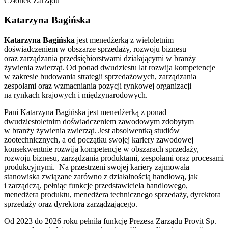
Członek Zarządu
Katarzyna Bagińska
Katarzyna Bagińska
jest menedżerką z wieloletnim
doświadczeniem w obszarze sprzedaży, rozwoju biznesu
oraz zarządzania przedsiębiorstwami działającymi w branży
żywienia zwierząt. Od ponad dwudziestu lat rozwija kompetencje
w zakresie budowania strategii sprzedażowych, zarządzania
zespołami oraz wzmacniania pozycji rynkowej organizacji
na rynkach krajowych i międzynarodowych.
Pani Katarzyna Bagińska jest menedżerką z ponad
dwudziestoletnim doświadczeniem zawodowym zdobytym
w branży żywienia zwierząt. Jest absolwentką studiów
zootechnicznych, a od początku swojej kariery zawodowej
konsekwentnie rozwija kompetencje w obszarach sprzedaży,
rozwoju biznesu, zarządzania produktami, zespołami oraz procesami
produkcyjnymi. Na przestrzeni swojej kariery zajmowała
stanowiska związane zarówno z działalnością handlową, jak
i zarządczą, pełniąc funkcje przedstawiciela handlowego,
menedżera produktu, menedżera technicznego sprzedaży, dyrektora
sprzedaży oraz dyrektora zarządzającego.
Od 2023 do 2026 roku pełniła funkcję Prezesa Zarządu Provit Sp.