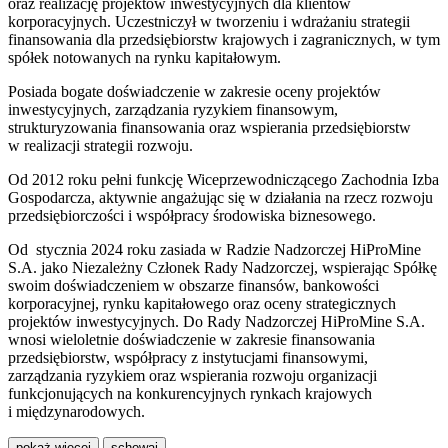
oraz realizację projektów inwestycyjnych dla klientów
korporacyjnych. Uczestniczył w tworzeniu i wdrażaniu strategii
finansowania dla przedsiębiorstw krajowych i zagranicznych, w tym
spółek notowanych na rynku kapitałowym.
Posiada bogate doświadczenie w zakresie oceny projektów
inwestycyjnych, zarządzania ryzykiem finansowym,
strukturyzowania finansowania oraz wspierania przedsiębiorstw
w realizacji strategii rozwoju.
Od 2012 roku pełni funkcję Wiceprzewodniczącego
Zachodnia Izba
Gospodarcza
, aktywnie angażując się w działania na rzecz rozwoju
przedsiębiorczości i współpracy środowiska biznesowego.
Od stycznia 2024 roku zasiada w Radzie Nadzorczej HiProMine
S.A. jako Niezależny Członek Rady Nadzorczej, wspierając Spółkę
swoim doświadczeniem w obszarze finansów, bankowości
korporacyjnej, rynku kapitałowego oraz oceny strategicznych
projektów inwestycyjnych. Do Rady Nadzorczej HiProMine S.A.
wnosi wieloletnie doświadczenie w zakresie finansowania
przedsiębiorstw, współpracy z instytucjami finansowymi,
zarządzania ryzykiem oraz wspierania rozwoju organizacji
funkcjonujących na konkurencyjnych rynkach krajowych
i międzynarodowych.
pokaż więcej
schowaj