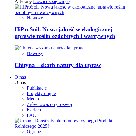
Artykuły
Dowiedz się więcej
Nawozy
HiProSoil: Nowa jakość w ekologicznej
uprawie roślin ozdobnych i warzywnych
Nawozy
Chityna – skarb natury dla upraw
O nas
O nas
Publikacje
Projekty unijne
Media
Zrównoważony rozwój
Kariera
FAQ
Ogólne