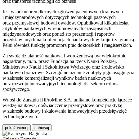
oraz transferze technologii do biznesu.
Jest współautorem licznych zgłoszeń patentowych krajowych
i międzynarodowych dotyczących technologii paszowych
oraz przemysłowej hodowli owadów. Opublikował kilkadziesiąt
artykułów naukowych w renomowanych czasopismach
międzynarodowych oraz ponad sto prezentacji i raportów
przedstawianych na konferencjach naukowych w kraju i za granicą.
Pełni również funkcję promotora prac doktorskich i magisterskich.
Za swoją działalność naukową i wdrożeniową był wielokrotnie
nagradzany, m.in. przez
Fundacja na rzecz Nauki Polskiej
,
Ministerstwo Nauki i Szkolnictwa Wyższego
oraz środowisko
naukowe i branżowe. Szczególne uznanie zdobyły jego osiągnięcia
w zakresie komercjalizacji wyników badań naukowych
oraz rozwoju innowacyjnych technologii dla sektora rolno-
spożywczego.
Wnosi do Zarządu HiProMine S.A. unikalne kompetencje łączące
wiedzę naukową, doświadczenie przemysłowe oraz praktykę
w zakresie budowy i skalowania innowacyjnych przedsięwzięć
technologicznych.
pokaż więcej
schowaj