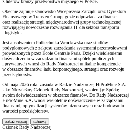
z liderów branży przetwórstwa mięsnego w Polsce.
Obecnie zajmuje stanowisko Wiceprezesa Zarządu oraz Dyrektora
Finansowego w
Trans.eu Group
, gdzie odpowiada za finanse
oraz realizację strategii międzynarodowej grupy technologicznej
rozwijającej nowoczesne rozwiązania IT dla sektora transportu
i logistyki.
Jest absolwentem
Politechnika Wrocławska
oraz studiów
podyplomowych z zakresu zarządzania systemami przemysłowymi
prowadzonych przez
École Centrale Paris
. Dzięki wieloletniemu
doświadczeniu w zarządzaniu finansami spółek publicznych
i prywatnych wnosi do Rady Nadzorczej unikalne kompetencje
w obszarze finansów, ładu korporacyjnego, strategii oraz rozwoju
przedsiębiorstw.
Od maja 2026 roku zasiada w Radzie Nadzorczej HiProMine S.A.
jako Niezależny Członek Rady Nadzorczej, wspierając Spółkę
swoim doświadczeniem w obszarze finansów. Do Rady Nadzorczej
HiProMine S.A. wnosi wieloletnie doświadczenie w zarządzaniu
finansami, optymalizacji systemów biznesowych oraz budowaniu
wartości przedsiębiorstw.
pokaż więcej
schowaj
Członek Rady Nadzorczej