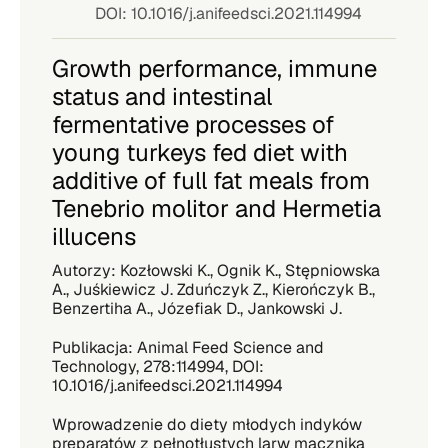
DOI: 10.1016/j.anifeedsci.2021.114994
Growth performance, immune
status and intestinal
fermentative processes of
young turkeys fed diet with
additive of full fat meals from
Tenebrio molitor and Hermetia
illucens
Autorzy: Kozłowski K., Ognik K., Stępniowska
A., Juśkiewicz J. Zduńczyk Z., Kierończyk B.,
Benzertiha A., Józefiak D., Jankowski J.
Publikacja: Animal Feed Science and
Technology, 278:114994, DOI:
10.1016/j.anifeedsci.2021.114994
Wprowadzenie do diety młodych indyków
preparatów z pełnotłustych larw mącznika