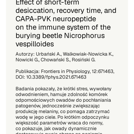
Effect of short-term
desiccation, recovery time, and
CAPA-PVK neuropeptide
on the immune system of the
burying beetle Nicrophorus
vespilloides
Autorzy: Urbański A., Walkowiak-Nowicka K.,
Nowicki G., Chowański S., Rosiński G.
Publikacja: Frontiers in Physiology, 12:671463,
DOI: 10.3389/fphys.2021.671463
Badania pokazały, że krótki stres, wywołany
odwodnieniem, hamuje zdolność komórek
odpornościowych owadów do pochłaniania
patogenów, jednocześnie zwiększając
produkcję melaniny, co pomaga zatrzymać
wodę w jego ciele. Po krótkim odpoczynku
większość parametrów wraca do normy,
co pokazuje, jak owady dynamicznie