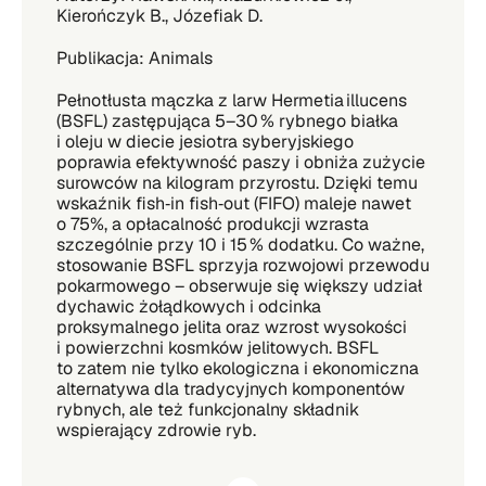
Kierończyk B., Józefiak D.
Publikacja: Animals
Pełnotłusta mączka z larw Hermetia illucens
(BSFL) zastępująca 5–30 % rybnego białka
i oleju w diecie jesiotra syberyjskiego
poprawia efektywność paszy i obniża zużycie
surowców na kilogram przyrostu. Dzięki temu
wskaźnik fish‑in fish‑out (FIFO) maleje nawet
o 75%, a opłacalność produkcji wzrasta
szczególnie przy 10 i 15 % dodatku. Co ważne,
stosowanie BSFL sprzyja rozwojowi przewodu
pokarmowego – obserwuje się większy udział
dychawic żołądkowych i odcinka
proksymalnego jelita oraz wzrost wysokości
i powierzchni kosmków jelitowych. BSFL
to zatem nie tylko ekologiczna i ekonomiczna
alternatywa dla tradycyjnych komponentów
rybnych, ale też funkcjonalny składnik
wspierający zdrowie ryb.