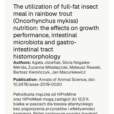
The utilization of full-fat insect
meal in rainbow trout
(Oncorhynchus mykiss)
nutrition: the effects on growth
performance, intestinal
microbiota and gastro-
intestinal tract
histomorphology
Authors:
Agata Józefiak, Silvia Nogales-
Mérida, Zuzanna Mikołajczak, Mateusz Rawski,
Bartosz Kierończyk, Jan Mazurkiewicz
Publication
: Annals of Animal Science, doi:
10.2478/aoas-2019-0020
Pełnotłusta mączka od HiProMine
oraz HiProMeat mogą zastąpić do 12,5 %
białka w paszach dla łososia atlantyckiego
bez pogorszenia przyrostów i efektywności
karmienia. Pellet zachowuje wysoką trwałość