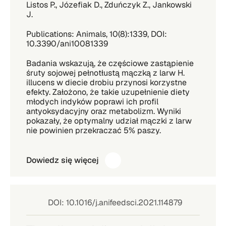
Listos P., Józefiak D., Zduńczyk Z., Jankowski
J.
Publications: Animals, 10(8):1339, DOI:
10.3390/ani10081339
Badania wskazują, że częściowe zastąpienie
śruty sojowej pełnotłustą mączką z larw H.
illucens w diecie drobiu przynosi korzystne
efekty. Założono, że takie uzupełnienie diety
młodych indyków poprawi ich profil
antyoksydacyjny oraz metabolizm. Wyniki
pokazały, że optymalny udział mączki z larw
nie powinien przekraczać 5% paszy.
Dowiedz się więcej
DOI: 10.1016/j.anifeedsci.2021.114879