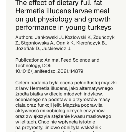
The effect of dietary full-fat
Hermetia illucens larvae meal
on gut physiology and growth
performance in young turkeys
Authors: Jankowski J., Kozłowski K., Zduńczyk
Z., Stępniowska A., Ognik K., Kierończyk B.,
Józefiak D., Juśkiewicz J.
Publications: Animal Feed Science and
Technology, DOI:
10.1016/j.anifeedsci.2021.114879
Celem badania była ocena pełnotłustej mączki
z larw Hermetia illucens, jako alternatywnego
źródła białka w diecie młodych indyków,
ocenianego na podstawie przyrostów masy
ciała oraz funkcji jelit. Mączka poprawiła
aktywność mikrobiologicznych enzymów
oraz zwiększyła stężenie kwasu masłowego
w jelitach. Choć nie wpłynęła istotnie
na przyrosty, liniowo obniżyła wskaźnik