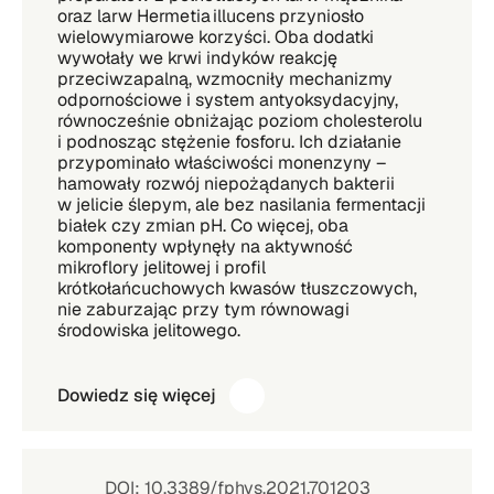
oraz larw Hermetia illucens przyniosło
wielowymiarowe korzyści. Oba dodatki
wywołały we krwi indyków reakcję
przeciwzapalną, wzmocniły mechanizmy
odpornościowe i system antyoksydacyjny,
równocześnie obniżając poziom cholesterolu
i podnosząc stężenie fosforu. Ich działanie
przypominało właściwości monenzyny –
hamowały rozwój niepożądanych bakterii
w jelicie ślepym, ale bez nasilania fermentacji
białek czy zmian pH. Co więcej, oba
komponenty wpłynęły na aktywność
mikroflory jelitowej i profil
krótkołańcuchowych kwasów tłuszczowych,
nie zaburzając przy tym równowagi
środowiska jelitowego.
Dowiedz się więcej
DOI: 10.3389/fphys.2021.701203