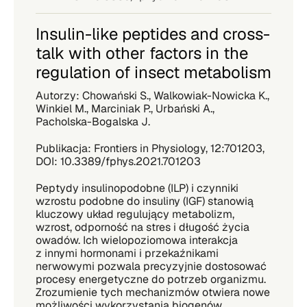
Insulin-like peptides and cross-
talk with other factors in the
regulation of insect metabolism
Autorzy: Chowański S., Walkowiak-Nowicka K.,
Winkiel M., Marciniak P., Urbański A.,
Pacholska-Bogalska J.
Publikacja: Frontiers in Physiology, 12:701203,
DOI: 10.3389/fphys.2021.701203
Peptydy insulinopodobne (ILP) i czynniki
wzrostu podobne do insuliny (IGF) stanowią
kluczowy układ regulujący metabolizm,
wzrost, odporność na stres i długość życia
owadów. Ich wielopoziomowa interakcja
z innymi hormonami i przekaźnikami
nerwowymi pozwala precyzyjnie dostosować
procesy energetyczne do potrzeb organizmu.
Zrozumienie tych mechanizmów otwiera nowe
możliwości wykorzystania biogenów