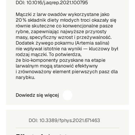
DOI: 10.1016/j.aqrep.2021.100795
Mączki z larw owadów wykorzystane jako
20 % składnik diety młodych troci okazały się
równie skuteczne co konwencjonalne pasze
rybne, zapewniając najwyższe przyrosty
masy, specyficzny wzrost i przeżywalność.
Dodatek żywego pokarmu (Artemia salina)
nie wpływał istotnie na wyniki — kluczowy był
rodzaj mączki. To potwierdza,
że bio‑komponenty pozyskane na etapie
larwalnym mogą stanowić efektywny
i zrównoważony element pierwszych pasz dla
narybku.
Dowiedz się więcej
DOI: 10.3389/fphys.2021.671463