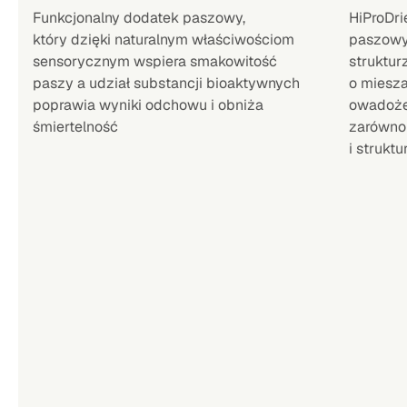
Funkcjonalny dodatek paszowy,
HiProDri
który dzięki naturalnym właściwościom
paszowy 
sensorycznym wspiera smakowitość
struktur
paszy a udział substancji bioaktywnych
o miesza
poprawia wyniki odchowu i obniża
owadożer
śmiertelność
zarówno 
i struktu