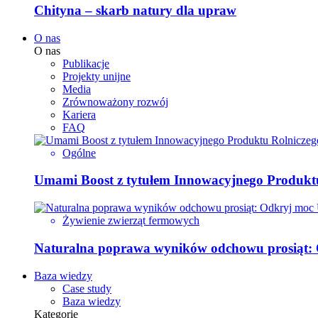
Chityna – skarb natury dla upraw
O nas
O nas
Publikacje
Projekty unijne
Media
Zrównoważony rozwój
Kariera
FAQ
Ogólne
Umami Boost z tytułem Innowacyjnego Produktu
Żywienie zwierząt fermowych
Naturalna poprawa wyników odchowu prosiąt:
Baza wiedzy
Case study
Baza wiedzy
Kategorie