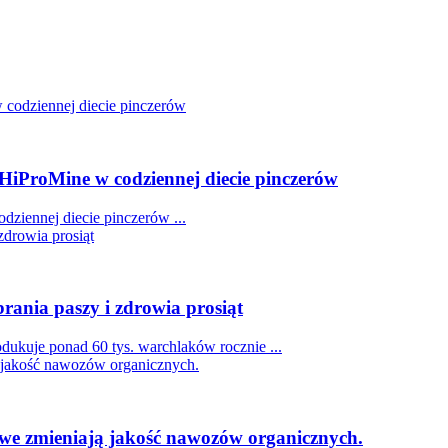
HiProMine w codziennej diecie pinczerów
dziennej diecie pinczerów
...
ania paszy i zdrowia prosiąt
odukuje ponad 60 tys. warchlaków rocznie
...
nowe zmieniają jakość nawozów organicznych.