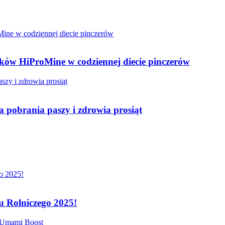
ków HiProMine w codziennej diecie pinczerów
 pobrania paszy i zdrowia prosiąt
 Rolniczego 2025!