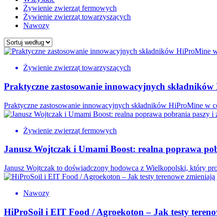
Żywienie zwierząt fermowych
Żywienie zwierząt towarzyszących
Nawozy
Żywienie zwierząt towarzyszących
Praktyczne zastosowanie innowacyjnych składników 
Praktyczne zastosowanie innowacyjnych składników HiProMine w co
Żywienie zwierząt fermowych
Janusz Wojtczak i Umami Boost: realna poprawa pobr
Janusz Wojtczak to doświadczony hodowca z Wielkopolski, który pr
Nawozy
HiProSoil i EIT Food / Agroekoton – Jak testy tere