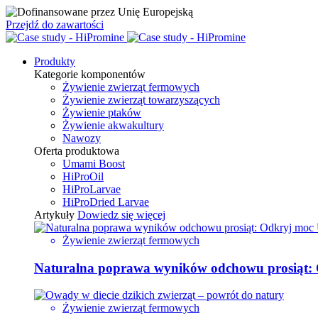
Przejdź do zawartości
Produkty
Kategorie komponentów
Żywienie zwierząt fermowych
Żywienie zwierząt towarzyszących
Żywienie ptaków
Żywienie akwakultury
Nawozy
Oferta produktowa
Umami Boost
HiProOil
HiProLarvae
HiProDried Larvae
Artykuły
Dowiedz się więcej
Żywienie zwierząt fermowych
Naturalna poprawa wyników odchowu prosiąt:
Żywienie zwierząt fermowych