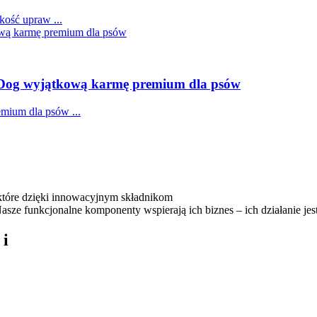
akość upraw
...
Dog wyjątkową karmę premium dla psów
emium dla psów
...
które dzięki innowacyjnym składnikom
sze funkcjonalne komponenty wspierają ich biznes – ich działanie je
 i