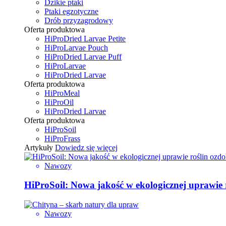
Dzikie ptaki
Ptaki egzotyczne
Drób przyzagrodowy
Oferta produktowa
HiProDried Larvae Petite
HiProLarvae Pouch
HiProDried Larvae Puff
HiProLarvae
HiProDried Larvae
Oferta produktowa
HiProMeal
HiProOil
HiProDried Larvae
Oferta produktowa
HiProSoil
HiProFrass
Artykuły
Dowiedz się więcej
Nawozy
HiProSoil: Nowa jakość w ekologicznej uprawie
Nawozy