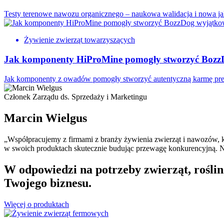
Testy terenowe nawozu organicznego – naukowa walidacja i nowa j
Żywienie zwierząt towarzyszących
Jak komponenty HiProMine pomogły stworzyć Bozz
Jak komponenty z owadów pomogły stworzyć autentyczną karmę pr
Członek Zarządu ds. Sprzedaży i Marketingu
Marcin Wielgus
„Współpracujemy z firmami z branży żywienia zwierząt i nawozów, 
w swoich produktach skutecznie budując przewagę konkurencyjną. Na
W odpowiedzi na potrzeby zwierząt, roślin
Twojego biznesu.
Więcej o produktach