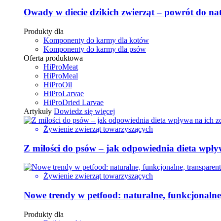
Owady w diecie dzikich zwierząt – powrót do na
Produkty dla
Komponenty do karmy dla kotów
Komponenty do karmy dla psów
Oferta produktowa
HiProMeat
HiProMeal
HiProOil
HiProLarvae
HiProDried Larvae
Artykuły
Dowiedz się więcej
Żywienie zwierząt towarzyszących
Z miłości do psów – jak odpowiednia dieta wpły
Żywienie zwierząt towarzyszących
Nowe trendy w petfood: naturalne, funkcjonalne
Produkty dla