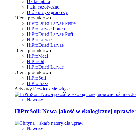
Dzikie ptaki
Ptaki egzotyczne
Drób przyzagrodowy
Oferta produktowa
HiProDried Larvae Petite
HiProLarvae Pouch
HiProDried Larvae Puff
HiProLarvae
HiProDried Larvae
Oferta produktowa
HiProMeal
HiProOil
HiProDried Larvae
Oferta produktowa
HiProSoil
HiProFrass
Artykuły
Dowiedz się więcej
Nawozy
HiProSoil: Nowa jakość w ekologicznej uprawie
Nawozy