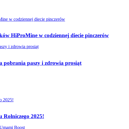
ków HiProMine w codziennej diecie pinczerów
 pobrania paszy i zdrowia prosiąt
 Rolniczego 2025!