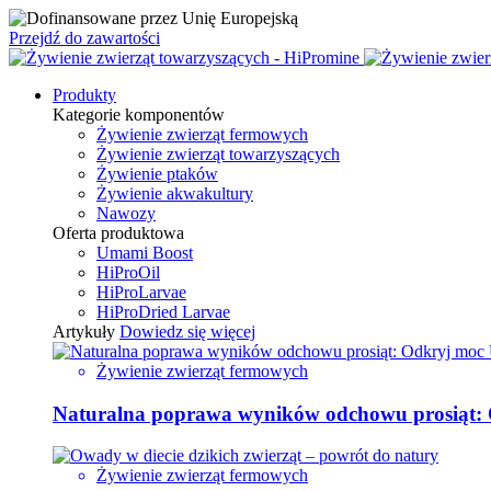
Przejdź do zawartości
Produkty
Kategorie komponentów
Żywienie zwierząt fermowych
Żywienie zwierząt towarzyszących
Żywienie ptaków
Żywienie akwakultury
Nawozy
Oferta produktowa
Umami Boost
HiProOil
HiProLarvae
HiProDried Larvae
Artykuły
Dowiedz się więcej
Żywienie zwierząt fermowych
Naturalna poprawa wyników odchowu prosiąt:
Żywienie zwierząt fermowych