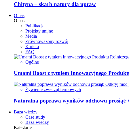
Chityna – skarb natury dla upraw
O nas
O nas
Publikacje
Projekty unijne
Media
Zrównoważony rozwój
Kariera
FAQ
Ogólne
Umami Boost z tytułem Innowacyjnego Produktu
Żywienie zwierząt fermowych
Naturalna poprawa wyników odchowu prosiąt:
Baza wiedzy
Case study
Baza wiedzy
Kategorie