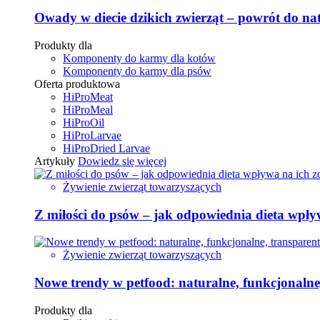
Owady w diecie dzikich zwierząt – powrót do na
Produkty dla
Komponenty do karmy dla kotów
Komponenty do karmy dla psów
Oferta produktowa
HiProMeat
HiProMeal
HiProOil
HiProLarvae
HiProDried Larvae
Artykuły
Dowiedz się więcej
Żywienie zwierząt towarzyszących
Z miłości do psów – jak odpowiednia dieta wpły
Żywienie zwierząt towarzyszących
Nowe trendy w petfood: naturalne, funkcjonalne
Produkty dla