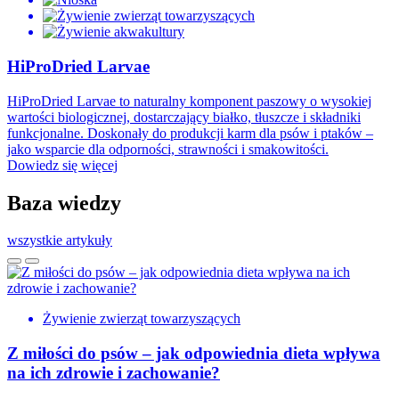
HiProDried Larvae
HiProDried Larvae to naturalny komponent paszowy o wysokiej
wartości biologicznej, dostarczający białko, tłuszcze i składniki
funkcjonalne. Doskonały do produkcji karm dla psów i ptaków –
jako wsparcie dla odporności, strawności i smakowitości.
Dowiedz się więcej
Baza wiedzy
wszystkie artykuły
Żywienie zwierząt towarzyszących
Z miłości do psów – jak odpowiednia dieta wpływa
na ich zdrowie i zachowanie?