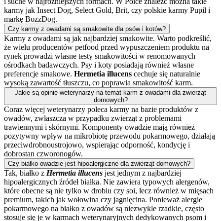
i suche w najróżniejszych formach. W Polce znaleźć można takie
karmy jak Insect Dog, Select Gold, Brit, czy polskie karmy Pupil i
markę BozzDog.
Czy karmy z owadami są smakowite dla psów i kotów?
Karmy z owadami są jak najbardziej smakowite. Warto podkreślić,
że wielu producentów petfood przed wypuszczeniem produktu na
rynek prowadzi własne testy smakowitości w renomowanych
ośrodkach badawczych. Psy i koty posiadają również własne
preferencje smakowe.
Hermetia illucens
cechuje się naturalnie
wysoką zawartość tłuszczu, co poprawia smakowitość karm.
Jakie są opinie weterynarzy na temat karm z owadami dla zwierząt
domowych?
Coraz więcej weterynarzy poleca karmy na bazie produktów z
owadów, zwłaszcza w przypadku zwierząt z problemami
trawiennymi i skórnymi. Komponenty owadzie mają również
pozytywny wpływ na mikrobiotę przewodu pokarmowego, działają
przeciwdrobnoustrojowo, wspierając odporność, kondycję i
dobrostan czworonogów.
Czy białko owadzie jest hipoalergiczne dla zwierząt domowych?
Tak, białko z
Hermetia illucens
jest jednym z najbardziej
hipoalergicznych źródeł białka. Nie zawiera typowych alergenów,
które obecne są nie tylko w drobiu czy soi, lecz również w mięsach
premium, takich jak wołowina czy jagnięcina. Ponieważ alergie
pokarmowego na białko z owadów są niezwykle rzadkie, często
stosuje się je w karmach weterynaryjnych dedykowanych psom i