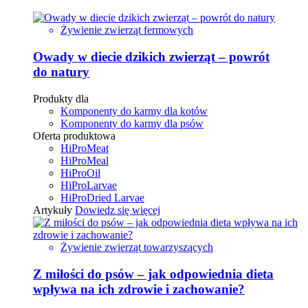
Żywienie zwierząt fermowych
Owady w diecie dzikich zwierząt – powrót
do natury
Produkty dla
Komponenty do karmy dla kotów
Komponenty do karmy dla psów
Oferta produktowa
HiProMeat
HiProMeal
HiProOil
HiProLarvae
HiProDried Larvae
Artykuły
Dowiedz się więcej
Żywienie zwierząt towarzyszących
Z miłości do psów – jak odpowiednia dieta
wpływa na ich zdrowie i zachowanie?