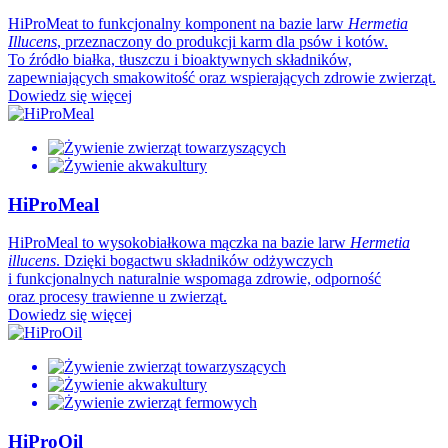
HiProMeat to funkcjonalny komponent na bazie larw
Hermetia
Illucens
, przeznaczony do produkcji karm dla psów i kotów.
To źródło białka, tłuszczu i bioaktywnych składników,
zapewniających smakowitość oraz wspierających zdrowie zwierząt.
Dowiedz się więcej
HiProMeal
HiProMeal to wysokobiałkowa mączka na bazie larw
Hermetia
illucens
. Dzięki bogactwu składników odżywczych
i funkcjonalnych naturalnie wspomaga zdrowie, odporność
oraz procesy trawienne u zwierząt.
Dowiedz się więcej
HiProOil