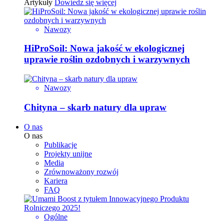
Artykuły
Dowiedz się więcej
Nawozy
HiProSoil: Nowa jakość w ekologicznej
uprawie roślin ozdobnych i warzywnych
Nawozy
Chityna – skarb natury dla upraw
O nas
O nas
Publikacje
Projekty unijne
Media
Zrównoważony rozwój
Kariera
FAQ
Ogólne