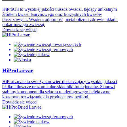
HiProOil to wysokiej jakości tłuszcz owadzi, będący unikalnym
źródłem kwasu laurynowego oraz korzystnych kwasów
tłuszczowych. Wspiera odporność, metabolizm i zdrowie układu
pokarmowego zwierząt.
Dowiedz się więcej
HiProLarvae
HiProLarvae to świeży surowiec dostarczający wysokiej jakości
białko i tłuszcze oraz unikalne składniki funkcjonalne. Stanowi
stabilny komponent dla sektora renderingowego i efektywne
kosztowo rozwiązanie dla producentów petfood.
Dowiedz się więcej