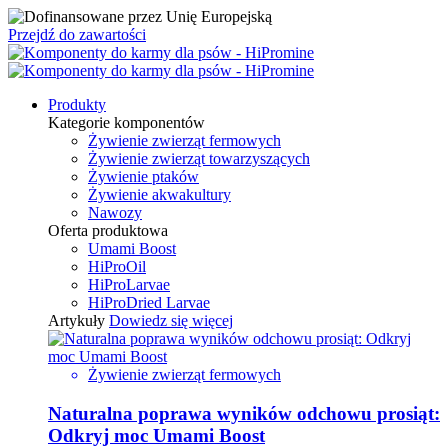
Przejdź do zawartości
Produkty
Kategorie komponentów
Żywienie zwierząt fermowych
Żywienie zwierząt towarzyszących
Żywienie ptaków
Żywienie akwakultury
Nawozy
Oferta produktowa
Umami Boost
HiProOil
HiProLarvae
HiProDried Larvae
Artykuły
Dowiedz się więcej
Żywienie zwierząt fermowych
Naturalna poprawa wyników odchowu prosiąt:
Odkryj moc Umami Boost