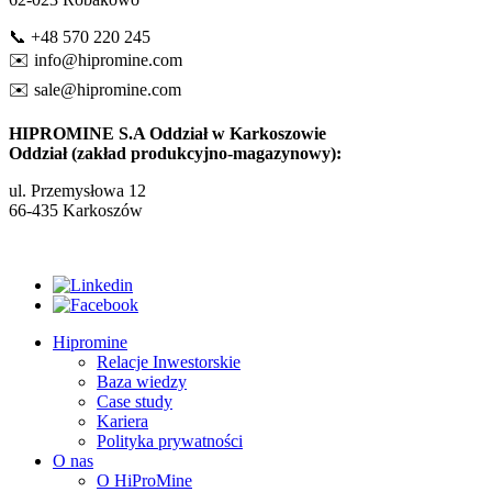
📞 +48 570 220 245
✉️
info@hipromine.com
✉️
sale@hipromine.com
HIPROMINE S.A Oddział w Karkoszowie
Oddział (zakład produkcyjno-magazynowy):
ul. Przemysłowa 12
66-435 Karkoszów
Hipromine
Relacje Inwestorskie
Baza wiedzy
Case study
Kariera
Polityka prywatności
O nas
O HiProMine