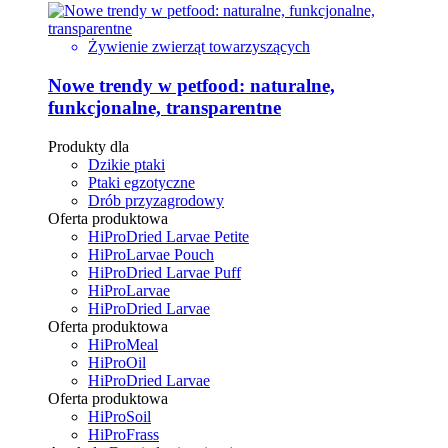
Żywienie zwierząt towarzyszących
Nowe trendy w petfood: naturalne,
funkcjonalne, transparentne
Produkty dla
Dzikie ptaki
Ptaki egzotyczne
Drób przyzagrodowy
Oferta produktowa
HiProDried Larvae Petite
HiProLarvae Pouch
HiProDried Larvae Puff
HiProLarvae
HiProDried Larvae
Oferta produktowa
HiProMeal
HiProOil
HiProDried Larvae
Oferta produktowa
HiProSoil
HiProFrass