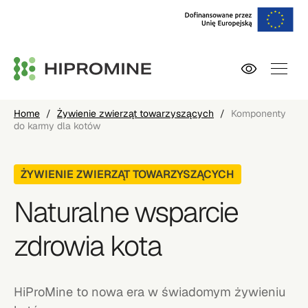
Home
/
Żywienie zwierząt towarzyszących
/
Komponenty
do karmy dla kotów
ŻYWIENIE ZWIERZĄT TOWARZYSZĄCYCH
Naturalne wsparcie
zdrowia kota
HiProMine to nowa era w świadomym żywieniu