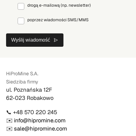
drogą e-mailową (np. newsletter)
poprzez wiadomości SMS/MMS
Wyślij wiadomość
HiProMine S.A.
Siedziba firmy
ul. Poznańska 12F
62-023 Robakowo
📞 +48 570 220 245
✉️
info@hipromine.com
✉️
sale@hipromine.com