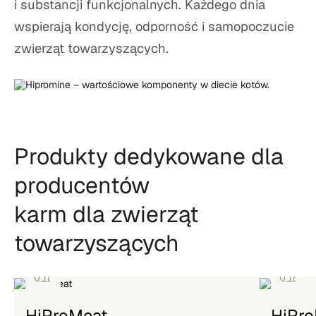
i substancji funkcjonalnych. Każdego dnia
wspierają kondycję, odporność i samopoczucie
zwierząt towarzyszących.
Produkty dedykowane dla
producentów
karm dla zwierząt
towarzyszących
HiProMeat
HiPro