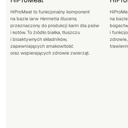
HiProMeat to funkcjonalny komponent
HiProMe
na bazie larw
Hermetia Illucens
,
na bazie
przeznaczony do produkcji karm dla psów
bogactw
i kotów. To źródło białka, tłuszczu
i funkcj
i bioaktywnych składników,
zdrowie,
zapewniających smakowitość
trawienn
oraz wspierających zdrowie zwierząt.