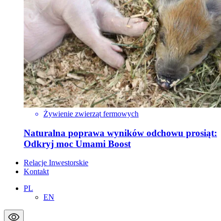
Żywienie zwierząt fermowych
Naturalna poprawa wyników odchowu prosiąt:
Odkryj moc Umami Boost
Relacje Inwestorskie
Kontakt
PL
EN