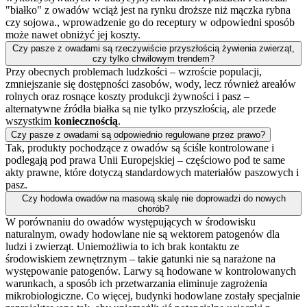
"białko" z owadów wciąż jest na rynku droższe niż mączka rybna
czy sojowa., wprowadzenie go do receptury w odpowiedni sposób
może nawet obniżyć jej koszty.
Czy pasze z owadami są rzeczywiście przyszłością żywienia zwierząt,
czy tylko chwilowym trendem?
Przy obecnych problemach ludzkości – wzroście populacji,
zmniejszanie się dostępności zasobów, wody, lecz również areałów
rolnych oraz rosnące koszty produkcji żywności i pasz –
alternatywne źródła białka są nie tylko przyszłością, ale przede
wszystkim
koniecznością
.
Czy pasze z owadami są odpowiednio regulowane przez prawo?
Tak, produkty pochodzące z owadów są ściśle kontrolowane i
podlegają pod prawa Unii Europejskiej – częściowo pod te same
akty prawne, które dotyczą standardowych materiałów paszowych i
pasz.
Czy hodowla owadów na masową skalę nie doprowadzi do nowych
chorób?
W porównaniu do owadów występujących w środowisku
naturalnym, owady hodowlane nie są wektorem patogenów dla
ludzi i zwierząt. Uniemożliwia to ich brak kontaktu ze
środowiskiem zewnętrznym – takie gatunki nie są narażone na
występowanie patogenów. Larwy są hodowane w kontrolowanych
warunkach, a sposób ich przetwarzania eliminuje zagrożenia
mikrobiologiczne. Co więcej, budynki hodowlane zostały specjalnie