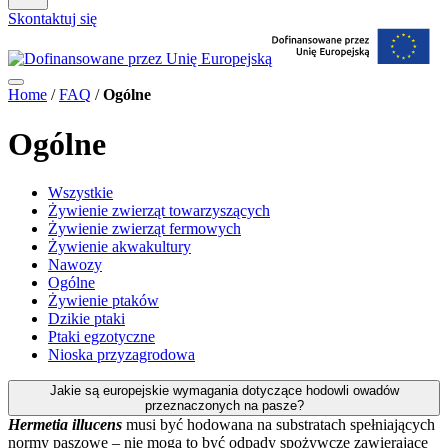
Skontaktuj się
Home
/
FAQ
/
Ogólne
Ogólne
Wszystkie
Żywienie zwierząt towarzyszących
Żywienie zwierząt fermowych
Żywienie akwakultury
Nawozy
Ogólne
Żywienie ptaków
Dzikie ptaki
Ptaki egzotyczne
Nioska przyzagrodowa
Jakie są europejskie wymagania dotyczące hodowli owadów
przeznaczonych na pasze?
Hermetia illucens
musi być hodowana na substratach spełniających
normy paszowe – nie mogą to być odpady spożywcze zawierające