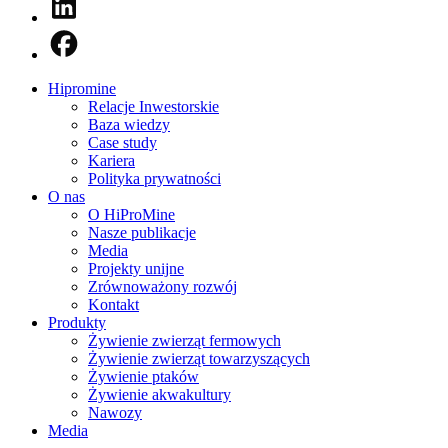
Hipromine
Relacje Inwestorskie
Baza wiedzy
Case study
Kariera
Polityka prywatności
O nas
O HiProMine
Nasze publikacje
Media
Projekty unijne
Zrównoważony rozwój
Kontakt
Produkty
Żywienie zwierząt fermowych
Żywienie zwierząt towarzyszących
Żywienie ptaków
Żywienie akwakultury
Nawozy
Media