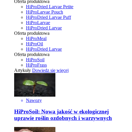
Oferta produktowa
HiProDried Larvae Petite
HiProLarvae Pouch
HiProDried Larvae Puff
HiProLarvae
HiProDried Larvae
Oferta produktowa
HiProMeal
HiProOil
HiProDried Larvae
Oferta produktowa
HiProSoil
HiProFrass
Artykuły
Dowiedz się więcej
Nawozy
HiProSoil: Nowa jakość w ekologicznej
uprawie roślin ozdobnych i warzywnych