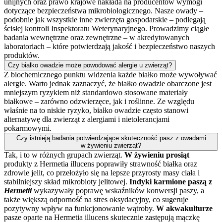
unijnych oraz prawo krajowe nakłada na producentów wymogi
dotyczące bezpieczeństwa mikrobiologicznego. Nasze owady –
podobnie jak wszystkie inne zwierzęta gospodarskie – podlegają
ścisłej kontroli Inspektoratu Weterynaryjnego. Prowadzimy ciągłe
badania wewnętrzne oraz zewnętrzne – w akredytowanych
laboratoriach – które potwierdzają jakość i bezpieczeństwo naszych
produktów.
Czy białko owadzie może powodować alergie u zwierząt?
Z biochemicznego punktu widzenia każde białko może wywoływać
alergie. Warto jednak zaznaczyć, że białko owadzie obarczone jest
mniejszym ryzykiem niż standardowo stosowane materiały
białkowe – zarówno odzwierzęce, jak i roślinne. Ze względu
właśnie na to niskie ryzyko, białko owadzie często stanowi
alternatywę dla zwierząt z alergiami i nietolerancjami
pokarmowymi.
Czy istnieją badania potwierdzające skuteczność pasz z owadami
w żywieniu zwierząt?
Tak, i to w różnych grupach zwierząt.
W żywieniu prosiąt
produkty z Hermetia illucens poprawiły strawność białka oraz
zdrowie jelit, co przełożyło się na lepsze przyrosty masy ciała i
stabilniejszy skład mikrobioty jelitowej.
Indyki karmione paszą z
Hermetii
wykazywały poprawę wskaźników konwersji paszy, a
także większą odporność na stres oksydacyjny, co sugeruje
pozytywny wpływ na funkcjonowanie wątroby.
W akwakulturze
pasze oparte na Hermetia illucens skutecznie zastępują mączkę