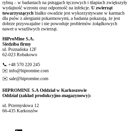
rybną – w badaniach na pstrągach tęczowych i tilapiach zwiększyły
wydajność wzrostu oraz odporność na infekcje.
U zwierząt
towarzyszących
białko owadzie jest wykorzystywane w karmach
dla psów z alergiami pokarmowymi, a badania pokazują, że jest
dobrze przyswajalne i nie powoduje problemów żołądkowych
nawet u wrażliwych zwierząt.
HiProMine S.A.
Siedziba firmy
ul. Poznańska 12F
62-023 Robakowo
📞 +48 570 220 245
✉️
info@hipromine.com
✉️
sale@hipromine.com
HIPROMINE S.A Oddział w Karkoszowie
Oddział (zakład produkcyjno-magazynowy):
ul. Przemysłowa 12
66-435 Karkoszów