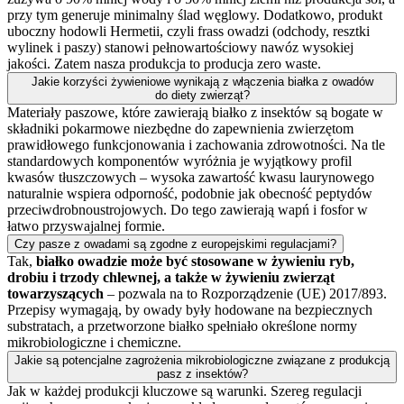
przy tym generuje minimalny ślad węglowy. Dodatkowo, produkt
uboczny hodowli Hermetii, czyli frass owadzi (odchody, resztki
wylinek i paszy) stanowi pełnowartościowy nawóz wysokiej
jakości. Zatem nasza produkcja to producja zero waste.
Jakie korzyści żywieniowe wynikają z włączenia białka z owadów
do diety zwierząt?
Materiały paszowe, które zawierają białko z insektów są bogate w
składniki pokarmowe niezbędne do zapewnienia zwierzętom
prawidłowego funkcjonowania i zachowania zdrowotności. Na tle
standardowych komponentów wyróżnia je wyjątkowy profil
kwasów tłuszczowych – wysoka zawartość kwasu laurynowego
naturalnie wspiera odporność, podobnie jak obecność peptydów
przeciwdrobnoustrojowych. Do tego zawierają wapń i fosfor w
łatwo przyswajalnej formie.
Czy pasze z owadami są zgodne z europejskimi regulacjami?
Tak,
białko owadzie może być stosowane w żywieniu ryb,
drobiu i trzody chlewnej, a także w żywieniu zwierząt
towarzyszących
– pozwala na to Rozporządzenie (UE) 2017/893.
Przepisy wymagają, by owady były hodowane na bezpiecznych
substratach, a przetworzone białko spełniało określone normy
mikrobiologiczne i chemiczne.
Jakie są potencjalne zagrożenia mikrobiologiczne związane z produkcją
pasz z insektów?
Jak w każdej produkcji kluczowe są warunki. Szereg regulacji