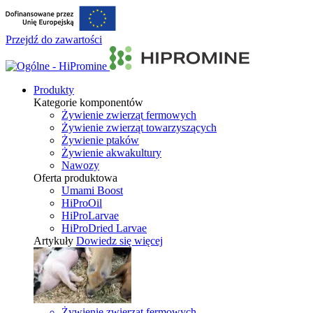
Przejdź do zawartości
Produkty
Kategorie komponentów
Żywienie zwierząt fermowych
Żywienie zwierząt towarzyszących
Żywienie ptaków
Żywienie akwakultury
Nawozy
Oferta produktowa
Umami Boost
HiProOil
HiProLarvae
HiProDried Larvae
Artykuły
Dowiedz się więcej
Żywienie zwierząt fermowych