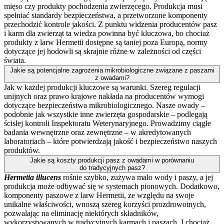
mięso czy produkty pochodzenia zwierzęcego. Produkcja musi
spełniać standardy bezpieczeństwa, a przetworzone komponenty
przechodzić kontrole jakości. Z punktu widzenia producentów pasz
i karm dla zwierząt ta wiedza powinna być kluczowa, bo chociaż
produkty z larw Hermetii dostępne są taniej poza Europą, normy
dotyczące jej hodowli są skrajnie różne w zależności od części
świata.
Jakie są potencjalne zagrożenia mikrobiologiczne związane z paszami
z owadami?
Jak w każdej produkcji kluczowe są warunki. Szereg regulacji
unijnych oraz prawo krajowe nakłada na producentów wymogi
dotyczące bezpieczeństwa mikrobiologicznego. Nasze owady –
podobnie jak wszystkie inne zwierzęta gospodarskie – podlegają
ścisłej kontroli Inspektoratu Weterynaryjnego. Prowadzimy ciągłe
badania wewnętrzne oraz zewnętrzne – w akredytowanych
laboratoriach – które potwierdzają jakość i bezpieczeństwo naszych
produktów.
Jakie są koszty produkcji pasz z owadami w porównaniu
do tradycyjnych pasz?
Hermetia illucens
rośnie szybko, zużywa mało wody i paszy, a jej
produkcja może odbywać się w systemach pionowych. Dodatkowo,
komponenty paszowe z larw Hermetii, ze względu na swoje
unikalne właściwości, wnoszą szereg korzyści prozdrowotnych,
pozwalając na eliminację niektórych składników,
wykorzystywanych w tradycyjnych karmach i paszach. I chociaż