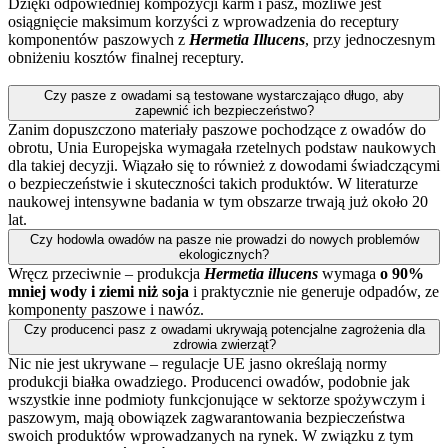
Dzięki odpowiedniej kompozycji karm i pasz, możliwe jest
osiągnięcie maksimum korzyści z wprowadzenia do receptury
komponentów paszowych z
Hermetia Illucens
, przy jednoczesnym
obniżeniu kosztów finalnej receptury.
Czy pasze z owadami są testowane wystarczająco długo, aby
zapewnić ich bezpieczeństwo?
Zanim dopuszczono materiały paszowe pochodzące z owadów do
obrotu, Unia Europejska wymagała rzetelnych podstaw naukowych
dla takiej decyzji. Wiązało się to również z dowodami świadczącymi
o bezpieczeństwie i skuteczności takich produktów. W literaturze
naukowej intensywne badania w tym obszarze trwają już około 20
lat.
Czy hodowla owadów na pasze nie prowadzi do nowych problemów
ekologicznych?
Wręcz przeciwnie – produkcja
Hermetia illucens
wymaga
o 90%
mniej wody i ziemi niż soja
i praktycznie nie generuje odpadów, ze
komponenty paszowe i nawóz.
Czy producenci pasz z owadami ukrywają potencjalne zagrożenia dla
zdrowia zwierząt?
Nic nie jest ukrywane – regulacje UE jasno określają normy
produkcji białka owadziego. Producenci owadów, podobnie jak
wszystkie inne podmioty funkcjonujące w sektorze spożywczym i
paszowym, mają obowiązek zagwarantowania bezpieczeństwa
swoich produktów wprowadzanych na rynek. W związku z tym