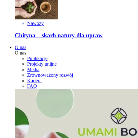
Nawozy
Chityna – skarb natury dla upraw
O nas
O nas
Publikacje
Projekty unijne
Media
Zrównoważony rozwój
Kariera
FAQ