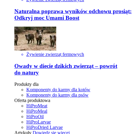
Naturalna poprawa wyników odchowu prosiąt:
Odkryj moc Umami Boost
Żywienie zwierząt fermowych
Owady w diecie dzikich zwierząt – powrót
do natury
Produkty dla
Komponenty do karmy dla kotów
Komponenty do karmy dla psów
Oferta produktowa
HiProMeat
HiProMeal
HiProOil
HiProLarvae
HiProDried Larvae
Artykuły
Dowiedz się więcej