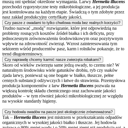
muszą oni spełniać określone wymagania. Larwy
Hermetia illucens
przechodzi rygorystyczne testy mikrobiologiczne, a jej produkcja
jest kontrolowana na każdym etapie. Świadczą o tym zdobyte przez
nasz zakład produkcyjny certyfikaty jakości.
Czy pasze z owadami to tylko chwilowa moda bez realnych korzyści?
Trudno nazwać „modą” rozwiązanie, które jest odpowiedzią na
problemy rosnących kosztów źródeł białka i ich deficytu, przy
jednoczesnym zrównoważeniu środowiskowym oraz pozytywnym
wpływie na zdrowotność zwierząt. Wzrost zainteresowania tym
sektorem wśród producentów pasz, karm i rolników pokazuje, że to
trend długoterminowy.
Czy naprawdę chcemy karmić nasze zwierzęta robakami?
Skoro od wieków zwierzęta same jedzą owady, to czemu nie? W
naturalnym środowisku wiele gatunków drobiu, ryb czy ssaków
zjada larwy, ponieważ są one bogate w białko, tłuszcze, pełne
cennych substancji odżywczych i łatwe do strawienia. Przemysłowa
produkcja komponentów z larw
Hermetia illucens
pozwala na
większą kontrolę składu chemicznego oraz zachowanie jakości
produktów – w tym również jakości mikrobiologicznej ze względu
na wysokie standardy higieny.
Czy hodowla owadów na pasze jest ekologicznie zrównoważona?
Tak –
Hermetia illucens
jest mistrzem w przekształcaniu odpadów
organicznych w wysokiej jakości białko i tłuszcze. Jej hodowla
zużywa o 90% mniej wody i o 50% mniej ziemi niż produkcja soi, a