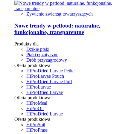
Żywienie zwierząt towarzyszących
Nowe trendy w petfood: naturalne,
funkcjonalne, transparentne
Produkty dla
Dzikie ptaki
Ptaki egzotyczne
Drób przyzagrodowy
Oferta produktowa
HiProDried Larvae Petite
HiProLarvae Pouch
HiProDried Larvae Puff
HiProLarvae
HiProDried Larvae
Oferta produktowa
HiProMeal
HiProOil
HiProDried Larvae
Oferta produktowa
HiProSoil
HiProFrass