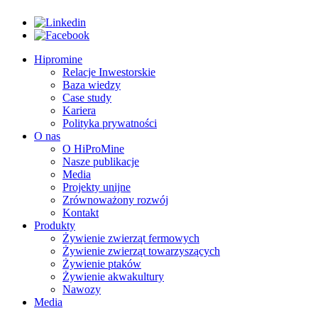
Hipromine
Relacje Inwestorskie
Baza wiedzy
Case study
Kariera
Polityka prywatności
O nas
O HiProMine
Nasze publikacje
Media
Projekty unijne
Zrównoważony rozwój
Kontakt
Produkty
Żywienie zwierząt fermowych
Żywienie zwierząt towarzyszących
Żywienie ptaków
Żywienie akwakultury
Nawozy
Media