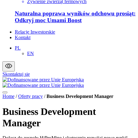
Żywienie zwierząt fermowych
Naturalna poprawa wyników odchowu prosiąt:
Odkryj moc Umami Boost
Relacje Inwestorskie
Kontakt
PL
EN
Skontaktuj się
Home
/
Oferty pracy
/
Business Development Manager
Business Development
Manager
Dołącz do zespołu HiProMine i skutecznie rozwijaj nowe rynki!