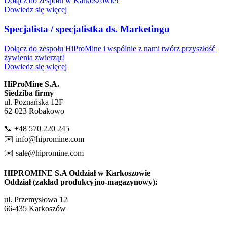
Dołącz do zespołu w Karkoszowie!
Dowiedz się więcej
Specjalista / specjalistka ds. Marketingu
Dołącz do zespołu HiProMine i wspólnie z nami twórz przyszłość
żywienia zwierząt!
Dowiedz się więcej
HiProMine S.A.
Siedziba firmy
ul. Poznańska 12F
62-023 Robakowo
📞 +48 570 220 245
✉️
info@hipromine.com
✉️
sale@hipromine.com
HIPROMINE S.A Oddział w Karkoszowie
Oddział (zakład produkcyjno-magazynowy):
ul. Przemysłowa 12
66-435 Karkoszów