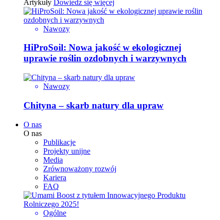
Artykuły
Dowiedz się więcej
Nawozy
HiProSoil: Nowa jakość w ekologicznej
uprawie roślin ozdobnych i warzywnych
Nawozy
Chityna – skarb natury dla upraw
O nas
O nas
Publikacje
Projekty unijne
Media
Zrównoważony rozwój
Kariera
FAQ
Ogólne