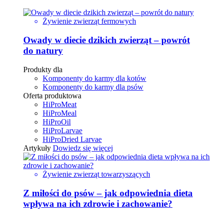
Żywienie zwierząt fermowych
Owady w diecie dzikich zwierząt – powrót
do natury
Produkty dla
Komponenty do karmy dla kotów
Komponenty do karmy dla psów
Oferta produktowa
HiProMeat
HiProMeal
HiProOil
HiProLarvae
HiProDried Larvae
Artykuły
Dowiedz się więcej
Żywienie zwierząt towarzyszących
Z miłości do psów – jak odpowiednia dieta
wpływa na ich zdrowie i zachowanie?